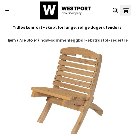
Hopp til innhold
Tidløs komfort - skapt for lange , rolige dager utendørs
Hjem
/
Alle Stoler
/
haw-sammenleggbar-ekstrastol-sedertre